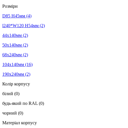
Розміри
D85 H45мм
(4)
l240*W120 H54мм
(2)
44х140мм
(2)
50х140мм
(2)
68х240мм
(2)
104х140мм
(16)
190х240мм
(2)
Колір корпусу
білий
(0)
будь-який по RAL
(0)
чорний
(0)
Матеріал корпусу