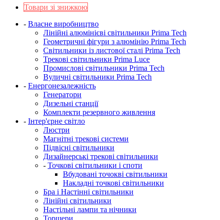
Товари зі знижкою
-
Власне виробництво
Лінійні алюмінієві світильники Prima Tech
Геометричні фігури з алюмінію Prima Tech
Світильники із листової сталі Prima Tech
Трекові світильники Prima Luce
Промислові світильники Prima Tech
Вуличні світильники Prima Tech
-
Енергонезалежність
Генератори
Дизельні станції
Комплекти резервного живлення
-
Інтер'єрне світло
Люстри
Магнітні трекові системи
Підвісні світильники
Дизайнерські трекові світильники
-
Точкові світильники і споти
Вбудовані точокві світильники
Накладні точкові світильники
Бра і Настінні світильники
Лінійні світильники
Настільні лампи та нічники
Торшери