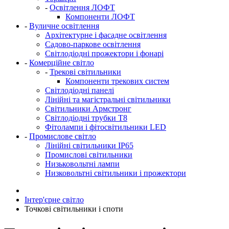
-
Освітлення ЛОФТ
Компоненти ЛОФТ
-
Вуличне освітлення
Архітектурне і фасадне освітлення
Садово-паркове освітлення
Світлодіодні прожектори і фонарі
-
Комерційне світло
-
Трекові світильники
Компоненти трекових систем
Світлодіодні панелі
Лінійні та магістральні світильники
Світильники Армстронг
Світлодіодні трубки Т8
Фітолампи і фітосвітильники LED
-
Промислове світло
Лінійні світильники IP65
Промислові світильники
Низьковольтні лампи
Низковольтні світильники і прожектори
Інтер'єрне світло
Точкові світильники і споти