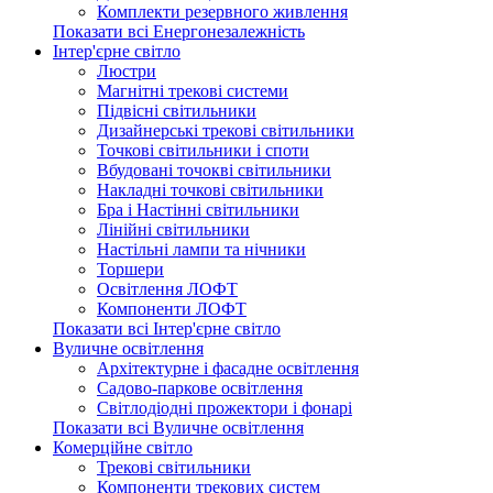
Комплекти резервного живлення
Показати всі Енергонезалежність
Інтер'єрне світло
Люстри
Магнітні трекові системи
Підвісні світильники
Дизайнерські трекові світильники
Точкові світильники і споти
Вбудовані точокві світильники
Накладні точкові світильники
Бра і Настінні світильники
Лінійні світильники
Настільні лампи та нічники
Торшери
Освітлення ЛОФТ
Компоненти ЛОФТ
Показати всі Інтер'єрне світло
Вуличне освітлення
Архітектурне і фасадне освітлення
Садово-паркове освітлення
Світлодіодні прожектори і фонарі
Показати всі Вуличне освітлення
Комерційне світло
Трекові світильники
Компоненти трекових систем