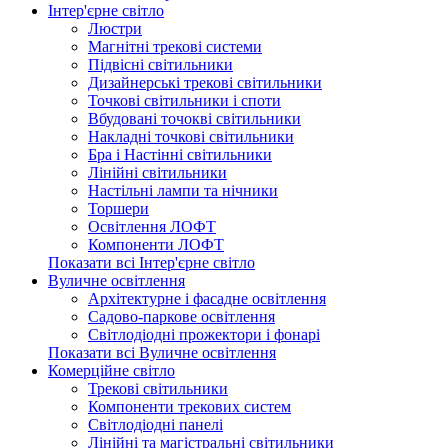
Інтер'єрне світло
Люстри
Магнітні трекові системи
Підвісні світильники
Дизайнерські трекові світильники
Точкові світильники і споти
Вбудовані точокві світильники
Накладні точкові світильники
Бра і Настінні світильники
Лінійні світильники
Настільні лампи та нічники
Торшери
Освітлення ЛОФТ
Компоненти ЛОФТ
Показати всі Інтер'єрне світло
Вуличне освітлення
Архітектурне і фасадне освітлення
Садово-паркове освітлення
Світлодіодні прожектори і фонарі
Показати всі Вуличне освітлення
Комерційне світло
Трекові світильники
Компоненти трекових систем
Світлодіодні панелі
Лінійні та магістральні світильники