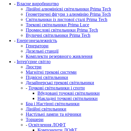
-
Власне виробництво
Лінійні алюмінієві світильники Prima Tech
Геометричні фігури з алюмінію Prima Tech
Світильники із листової сталі Prima Tech
Трекові світильники Prima Luce
Промислові світильники Prima Tech
Вуличні світильники Prima Tech
-
Енергонезалежність
Генератори
Дизельні станції
Комплекти резервного живлення
-
Інтер'єрне світло
Люстри
Магнітні трекові системи
Підвісні світильники
Дизайнерські трекові світильники
-
Точкові світильники і споти
Вбудовані точокві світильники
Накладні точкові світильники
Бра і Настінні світильники
Лінійні світильники
Настільні лампи та нічники
Торшери
-
Освітлення ЛОФТ
Компоненти ЛОФТ