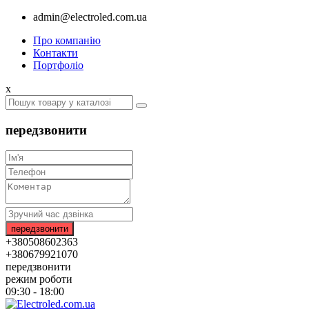
admin@electroled.com.ua
Про компанію
Контакти
Портфоліо
x
передзвонити
+380508602363
+380679921070
передзвонити
режим роботи
09:30 - 18:00