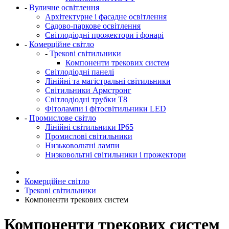
-
Вуличне освітлення
Архітектурне і фасадне освітлення
Садово-паркове освітлення
Світлодіодні прожектори і фонарі
-
Комерційне світло
-
Трекові світильники
Компоненти трекових систем
Світлодіодні панелі
Лінійні та магістральні світильники
Світильники Армстронг
Світлодіодні трубки Т8
Фітолампи і фітосвітильники LED
-
Промислове світло
Лінійні світильники IP65
Промислові світильники
Низьковольтні лампи
Низковольтні світильники і прожектори
Комерційне світло
Трекові світильники
Компоненти трекових систем
Компоненти трекових систем