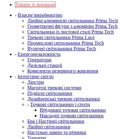
Товари зі знижкою
-
Власне виробництво
Лінійні алюмінієві світильники Prima Tech
Геометричні фігури з алюмінію Prima Tech
Світильники із листової сталі Prima Tech
Трекові світильники Prima Luce
Промислові світильники Prima Tech
Вуличні світильники Prima Tech
-
Енергонезалежність
Генератори
Дизельні станції
Комплекти резервного живлення
-
Інтер'єрне світло
Люстри
Магнітні трекові системи
Підвісні світильники
Дизайнерські трекові світильники
-
Точкові світильники і споти
Вбудовані точокві світильники
Накладні точкові світильники
Бра і Настінні світильники
Лінійні світильники
Настільні лампи та нічники
Торшери