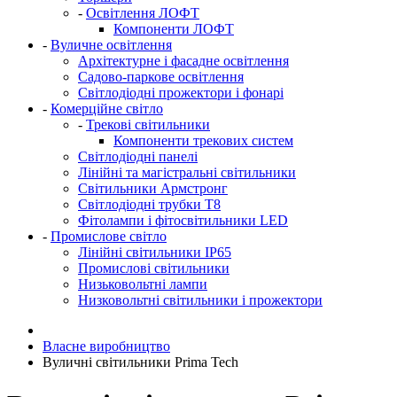
-
Освітлення ЛОФТ
Компоненти ЛОФТ
-
Вуличне освітлення
Архітектурне і фасадне освітлення
Садово-паркове освітлення
Світлодіодні прожектори і фонарі
-
Комерційне світло
-
Трекові світильники
Компоненти трекових систем
Світлодіодні панелі
Лінійні та магістральні світильники
Світильники Армстронг
Світлодіодні трубки Т8
Фітолампи і фітосвітильники LED
-
Промислове світло
Лінійні світильники IP65
Промислові світильники
Низьковольтні лампи
Низковольтні світильники і прожектори
Власне виробництво
Вуличні світильники Prima Tech