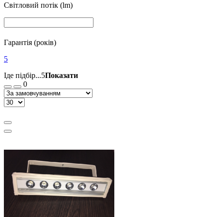
Світловий потік (lm)
Гарантія (років)
5
Іде підбір...
5
Показати
0