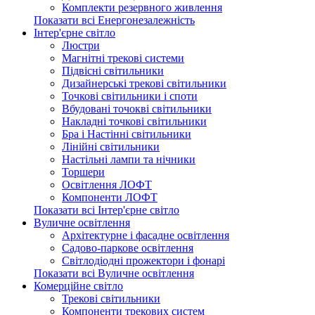
Комплекти резервного живлення
Показати всі Енергонезалежність
Інтер'єрне світло
Люстри
Магнітні трекові системи
Підвісні світильники
Дизайнерські трекові світильники
Точкові світильники і споти
Вбудовані точокві світильники
Накладні точкові світильники
Бра і Настінні світильники
Лінійні світильники
Настільні лампи та нічники
Торшери
Освітлення ЛОФТ
Компоненти ЛОФТ
Показати всі Інтер'єрне світло
Вуличне освітлення
Архітектурне і фасадне освітлення
Садово-паркове освітлення
Світлодіодні прожектори і фонарі
Показати всі Вуличне освітлення
Комерційне світло
Трекові світильники
Компоненти трекових систем