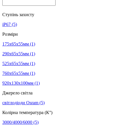
Ступінь захисту
iP67
(5)
Розміри
175x65x55мм
(1)
290x65x55мм
(1)
525x65x55мм
(1)
760x65x55мм
(1)
920x130x100мм
(1)
Джерело світла
світлодіоди Osram
(5)
Колірна температура (К°)
3000/4000/6000
(5)