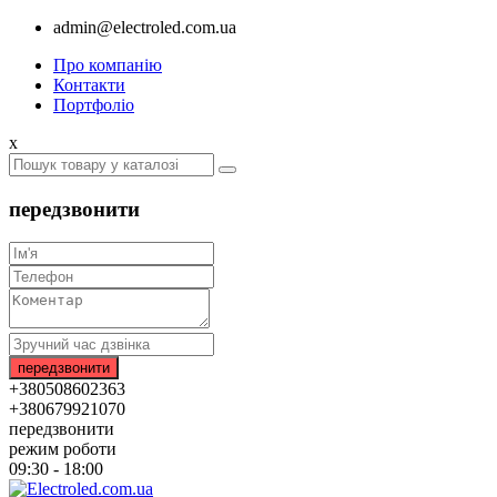
admin@electroled.com.ua
Про компанію
Контакти
Портфоліо
x
передзвонити
+380508602363
+380679921070
передзвонити
режим роботи
09:30 - 18:00