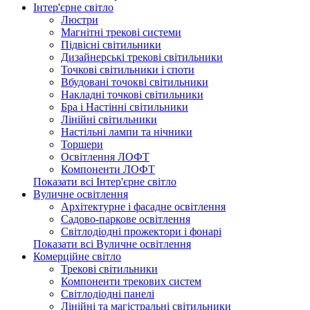
Інтер'єрне світло
Люстри
Магнітні трекові системи
Підвісні світильники
Дизайнерські трекові світильники
Точкові світильники і споти
Вбудовані точокві світильники
Накладні точкові світильники
Бра і Настінні світильники
Лінійні світильники
Настільні лампи та нічники
Торшери
Освітлення ЛОФТ
Компоненти ЛОФТ
Показати всі Інтер'єрне світло
Вуличне освітлення
Архітектурне і фасадне освітлення
Садово-паркове освітлення
Світлодіодні прожектори і фонарі
Показати всі Вуличне освітлення
Комерційне світло
Трекові світильники
Компоненти трекових систем
Світлодіодні панелі
Лінійні та магістральні світильники