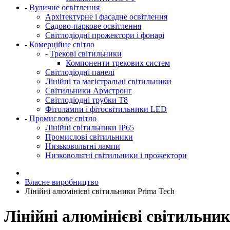
-
Вуличне освітлення
Архітектурне і фасадне освітлення
Садово-паркове освітлення
Світлодіодні прожектори і фонарі
-
Комерційне світло
-
Трекові світильники
Компоненти трекових систем
Світлодіодні панелі
Лінійні та магістральні світильники
Світильники Армстронг
Світлодіодні трубки Т8
Фітолампи і фітосвітильники LED
-
Промислове світло
Лінійні світильники IP65
Промислові світильники
Низьковольтні лампи
Низковольтні світильники і прожектори
Власне виробництво
Лінійні алюмінієві світильники Prima Tech
Лінійні алюмінієві світильни