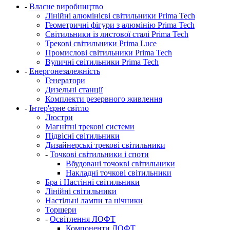
-
Власне виробництво
Лінійні алюмінієві світильники Prima Tech
Геометричні фігури з алюмінію Prima Tech
Світильники із листової сталі Prima Tech
Трекові світильники Prima Luce
Промислові світильники Prima Tech
Вуличні світильники Prima Tech
-
Енергонезалежність
Генератори
Дизельні станції
Комплекти резервного живлення
-
Інтер'єрне світло
Люстри
Магнітні трекові системи
Підвісні світильники
Дизайнерські трекові світильники
-
Точкові світильники і споти
Вбудовані точокві світильники
Накладні точкові світильники
Бра і Настінні світильники
Лінійні світильники
Настільні лампи та нічники
Торшери
-
Освітлення ЛОФТ
Компоненти ЛОФТ