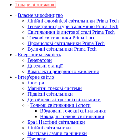
Товари зі знижкою
-
Власне виробництво
Лінійні алюмінієві світильники Prima Tech
Геометричні фігури з алюмінію Prima Tech
Світильники із листової сталі Prima Tech
Трекові світильники Prima Luce
Промислові світильники Prima Tech
Вуличні світильники Prima Tech
-
Енергонезалежність
Генератори
Дизельні станції
Комплекти резервного живлення
-
Інтер'єрне світло
Люстри
Магнітні трекові системи
Підвісні світильники
Дизайнерські трекові світильники
-
Точкові світильники і споти
Вбудовані точокві світильники
Накладні точкові світильники
Бра і Настінні світильники
Лінійні світильники
Настільні лампи та нічники
Торшери