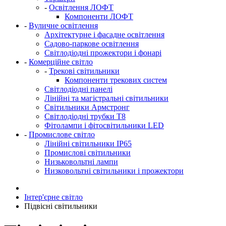
-
Освітлення ЛОФТ
Компоненти ЛОФТ
-
Вуличне освітлення
Архітектурне і фасадне освітлення
Садово-паркове освітлення
Світлодіодні прожектори і фонарі
-
Комерційне світло
-
Трекові світильники
Компоненти трекових систем
Світлодіодні панелі
Лінійні та магістральні світильники
Світильники Армстронг
Світлодіодні трубки Т8
Фітолампи і фітосвітильники LED
-
Промислове світло
Лінійні світильники IP65
Промислові світильники
Низьковольтні лампи
Низковольтні світильники і прожектори
Інтер'єрне світло
Підвісні світильники