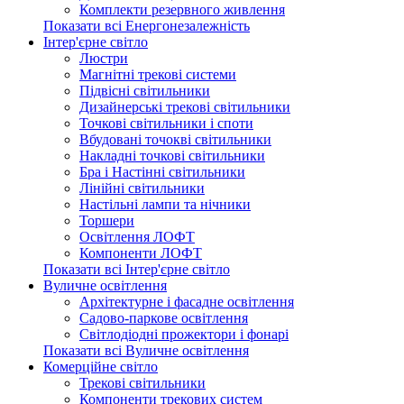
Комплекти резервного живлення
Показати всі Енергонезалежність
Інтер'єрне світло
Люстри
Магнітні трекові системи
Підвісні світильники
Дизайнерські трекові світильники
Точкові світильники і споти
Вбудовані точокві світильники
Накладні точкові світильники
Бра і Настінні світильники
Лінійні світильники
Настільні лампи та нічники
Торшери
Освітлення ЛОФТ
Компоненти ЛОФТ
Показати всі Інтер'єрне світло
Вуличне освітлення
Архітектурне і фасадне освітлення
Садово-паркове освітлення
Світлодіодні прожектори і фонарі
Показати всі Вуличне освітлення
Комерційне світло
Трекові світильники
Компоненти трекових систем