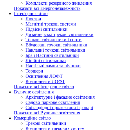
Комплекти резервного живлення
Показати всі Енергонезалежність
Інтер'єрне світло
Люстри
Магнітні трекові системи
Підвісні світильники
Дизайнерські трекові світильники
Точкові світильники і споти
Вбудовані точокві світильники
Накладні точкові світильники
Бра і Настінні світильники
Лінійні світильники
Настільні лампи та нічники
Торшери
Освітлення ЛОФТ
Компоненти ЛОФТ
Показати всі Інтер'єрне світло
Вуличне освітлення
Архітектурне і фасадне освітлення
Садово-паркове освітлення
Світлодіодні прожектори і фонарі
Показати всі Вуличне освітлення
Комерційне світло
Трекові світильники
Компоненти трекових систем