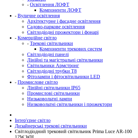
-
Освітлення ЛОФТ
Компоненти ЛОФТ
-
Вуличне освітлення
Архітектурне і фасадне освітлення
Садово-паркове освітлення
Світлодіодні прожектори і фонарі
-
Комерційне світло
-
Трекові світильники
Компоненти трекових систем
Світлодіодні панелі
Лінійні та магістральні світильники
Світильники Армстронг
Світлодіодні трубки Т8
Фітолампи і фітосвітильники LED
-
Промислове світло
Лінійні світильники IP65
Промислові світильники
Низьковольтні лампи
Низковольтні світильники і прожектори
Інтер'єрне світло
Дизайнерські трекові світильники
Світлодіодний трековий світильник Prima Luce AR-100
12W WH