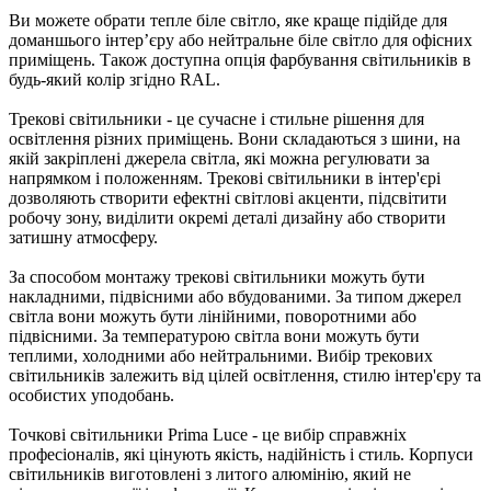
Ви можете обрати тепле біле світло, яке краще підійде для
доманшього інтер’єру або нейтральне біле світло для офісних
приміщень. Також доступна опція фарбування світильників в
будь-який колір згідно RAL.
Трекові світильники - це сучасне і стильне рішення для
освітлення різних приміщень. Вони складаються з шини, на
якій закріплені джерела світла, які можна регулювати за
напрямком і положенням. Трекові світильники в інтер'єрі
дозволяють створити ефектні світлові акценти, підсвітити
робочу зону, виділити окремі деталі дизайну або створити
затишну атмосферу.
За способом монтажу трекові світильники можуть бути
накладними, підвісними або вбудованими. За типом джерел
світла вони можуть бути лінійними, поворотними або
підвісними. За температурою світла вони можуть бути
теплими, холодними або нейтральними. Вибір трекових
світильників залежить від цілей освітлення, стилю інтер'єру та
особистих уподобань.
Точкові світильники Prima Luce - це вибір справжніх
професіоналів, які цінують якість, надійність і стиль. Корпуси
світильників виготовлені з литого алюмінію, який не