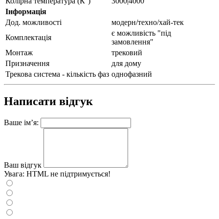
Колірна температура (К°)
3000|4000
Інформація
Дод. можливості
модерн/техно/хай-тек
є можливість "під
Комплектація
замовлення"
Монтаж
трековий
Призначення
для дому
Трекова система - кількість фаз
однофазний
Написати відгук
Ваше ім’я:
Ваш відгук
Увага:
HTML не підтримується!