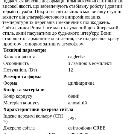
піддається корозії і деформації. Комплектуючі світильників
високої якості, що забезпечують стабільну роботу і довгий
термін служби. Покриття світильників має високу ступінь
захисту від ультрафіолетового випромінювання,
температурних перепадів і механічних пошкоджень.
Світильники Prima Luce мають сучасний дизайнерський
стиль, який пасуватиме до будь-якого інтер'єру. Вони
створюють гармонійне освітлення, яке підкреслює красу
простору і створює затишну атмосферу.
Технічні параметри
Блок живлення
eaglerise
Особливість
з лампою в комплекті
Потужність (Вт)
12
Розміри та форма
Форма
циліндрична
Колір та матеріали
Колір корпусу
білий
Матеріал корпусу
алюміній
Характеристики джерела світла
Індекс передачі кольору (CRI
>90
≥)
Джерело світла
світлодіоди CREE