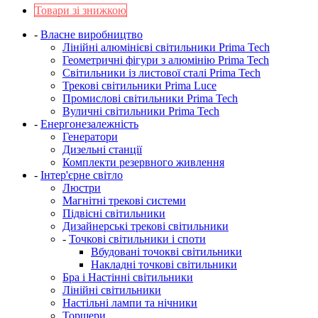
Товари зі знижкою
-
Власне виробництво
Лінійні алюмінієві світильники Prima Tech
Геометричні фігури з алюмінію Prima Tech
Світильники із листової сталі Prima Tech
Трекові світильники Prima Luce
Промислові світильники Prima Tech
Вуличні світильники Prima Tech
-
Енергонезалежність
Генератори
Дизельні станції
Комплекти резервного живлення
-
Інтер'єрне світло
Люстри
Магнітні трекові системи
Підвісні світильники
Дизайнерські трекові світильники
-
Точкові світильники і споти
Вбудовані точокві світильники
Накладні точкові світильники
Бра і Настінні світильники
Лінійні світильники
Настільні лампи та нічники
Торшери